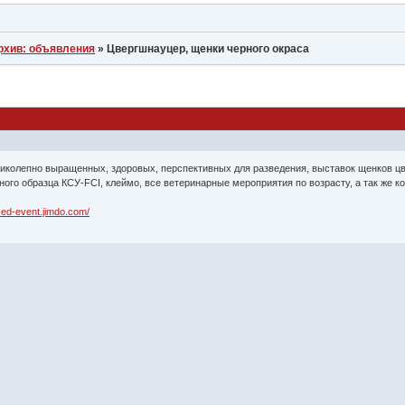
рхив: объявления
»
Цвергшнауцер, щенки черного окраса
иколепно выращенных, здоровых, перспективных для разведения, выставок щенков ц
го образца КСУ-FCI, клеймо, все ветеринарные мероприятия по возрасту, а так же к
ssed-event.jimdo.com/