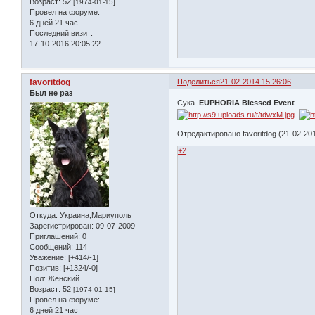
Возраст:
52
[1974-01-15]
Провел на форуме:
6 дней 21 час
Последний визит:
17-10-2016 20:05:22
favoritdog
Поделиться
21-02-2014 15:26:06
Был не раз
Сука
EUPHORIA Blessed Event
.
Отредактировано favoritdog (21-02-201
+2
Откуда:
Украина,Мариуполь
Зарегистрирован
: 09-07-2009
Приглашений:
0
Сообщений:
114
Уважение:
[+414/-1]
Позитив:
[+1324/-0]
Пол:
Женский
Возраст:
52
[1974-01-15]
Провел на форуме:
6 дней 21 час