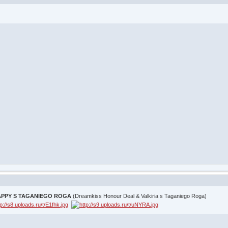
APPY S TAGANIEGO ROGA
(Dreamkiss Honour Deal & Valkiria s Taganiego Roga)